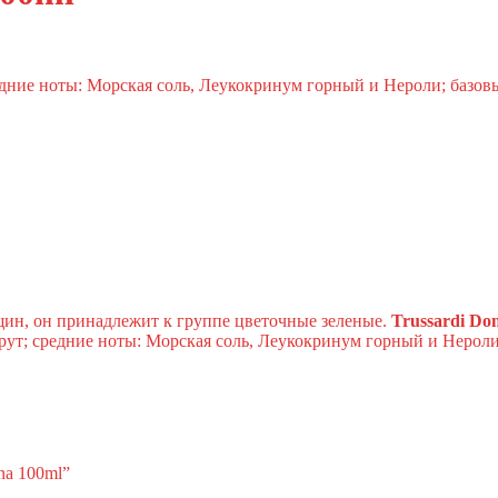
дние ноты: Морская соль, Леукокринум горный и Нероли; базовы
ин, он принадлежит к группе цветочные зеленые.
Trussardi Do
ут; средние ноты: Морская соль, Леукокринум горный и Нероли;
na 100ml”