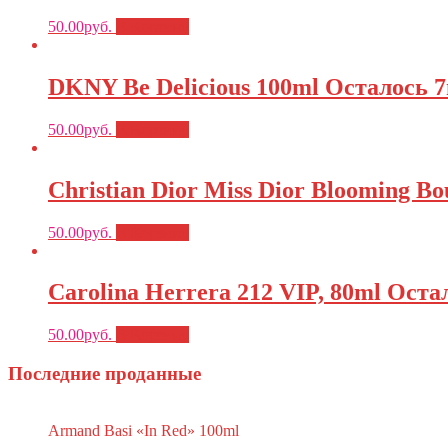
50.00
руб.
В Корзину
DKNY Be Delicious 100ml Осталось 
50.00
руб.
В Корзину
Christian Dior Miss Dior Blooming B
50.00
руб.
В Корзину
Carolina Herrera 212 VIP, 80ml Ост
50.00
руб.
В Корзину
Последние проданные
Armand Basi «In Red» 100ml