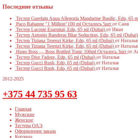
Последние отзывы
Тестер Guerlain Aqua Allegoria Mandarine Basilic, Edp, 65 m
Paco Rabanne "1 Million"100 ml Осталось 5шт
от Саня
Тестер Lacoste Essential, Edp, 65 ml (Dubai)
от Иван
Тестер Antonio Banderas Blue Seduction, Edp, 65 ml (Dubai)
Тестер Tiziana Terenzi Kirke, Edp, 65 ml (Dubai)
от Наталья
Тестер Tiziana Terenzi Kirke, Edp, 65 ml (Dubai)
от Наталья
Hugo Boss — Boss Bottled Tonic 100ml Осталось 3шт
от А
Тестер Dior J'adore, Edp, 65 ml (Dubai)
от Наталья
Тестер Gucci Rush, Edp, 65 ml (Dubai)
от Наталья
Тестер Gucci Rush, Edp, 65 ml (Dubai)
от Наталья
2012-2025
+375 44 735 95 63
Главная
Мужские
Женские
Тестера ОАЭ
Оформление заказа
Корзина