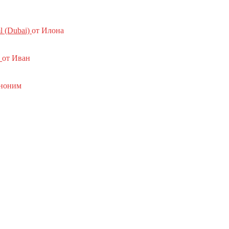
l (Dubai)
от Илона
от Иван
ноним