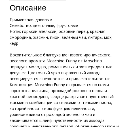
Описание
Применение: дневные
Семейство: цветочные, фруктовые
Ноты: горький апельсин, розовый перец, красная
смородина, жасмин, пион, зеленый чай, янтарь, мох,
кедр
Восхитительное благоухание нового иронического,
веселого аромата Moschino Funny от Moschino
Versace «Bright Crystal» 90ml
порадует молодых, романтичных и жизнерадостных
девушек. Цветочный ярко выраженный аккорд
ассоциируется с нежностью и привлекательностью.
Композиция Moschino Funny открывается нотками
горького апельсина, прохладой розового перца и
красной смородины, сердце раскрывает чувственный
жасмин в комбинации со свежими оттенками пиона,
который вносит свою функцию невинности,
уравновешивая с прохладой зеленого чая и
заканчивается шлейф чувственности из аккорда
горячего и чувственного янтаря, обогащенного мхом и