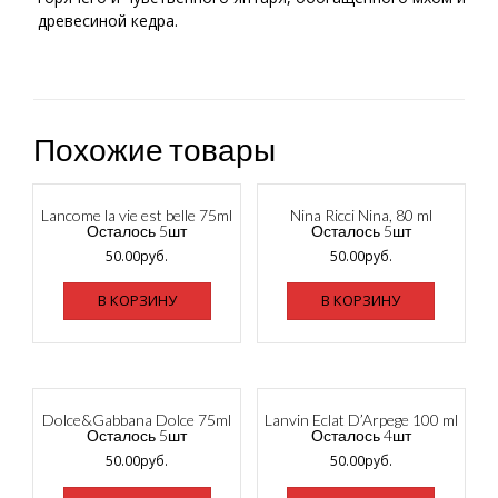
древесиной кедра.
C.Dior «Fahrenheit» 100ml
Paco Rabanne Invictus 100ml
Chanel Chance Eau Fraiche 100ml
A.Banderas «Blue Seduction» 100ml
Armand Basi «In Red» 100ml
Chanel «Bleu de Chanel», 100 ml
D&G 3 LImperatrice, 100ml
GIORGIO ARMANI — Si 100ml
Versace «Bright Crystal» 90ml
Похожие товары
Lancome la vie est belle 75ml
Nina Ricci Nina, 80 ml
Осталось 5шт
Осталось 5шт
50.00
руб.
50.00
руб.
В КОРЗИНУ
В КОРЗИНУ
Dolce&Gabbana Dolce 75ml
Lanvin Eclat D’Arpege 100 ml
C.Dior «Fahrenheit» 100ml
Осталось 5шт
Осталось 4шт
50.00
руб.
50.00
руб.