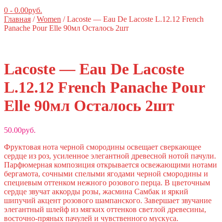
0
-
0.00
руб.
Главная
/
Women
/ Lacoste — Eau De Lacoste L.12.12 French
Panache Pour Elle 90мл Осталось 2шт
Lacoste — Eau De Lacoste
L.12.12 French Panache Pour
Elle 90мл Осталось 2шт
50.00
руб.
Фруктовая нота черной смородины освещает сверкающее
сердце из роз, усиленное элегантной древесной нотой пачули.
Парфюмерная композиция открывается освежающими нотами
бергамота, сочными спелыми ягодами черной смородины и
специевым оттенком нежного розового перца. В цветочным
сердце звучат аккорды розы, жасмина Самбак и яркий
шипучий акцент розового шампанского. Завершает звучание
элегантный шлейф из мягких оттенков светлой древесины,
восточно-пряных пачулей и чувственного мускуса.