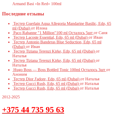
Armand Basi «In Red» 100ml
Последние отзывы
Тестер Guerlain Aqua Allegoria Mandarine Basilic, Edp, 65
ml (Dubai)
от Илона
Paco Rabanne "1 Million"100 ml Осталось 5шт
от Саня
Тестер Lacoste Essential, Edp, 65 ml (Dubai)
от Иван
Тестер Antonio Banderas Blue Seduction, Edp, 65 ml
(Dubai)
от Иван
Тестер Tiziana Terenzi Kirke, Edp, 65 ml (Dubai)
от
Наталья
Тестер Tiziana Terenzi Kirke, Edp, 65 ml (Dubai)
от
Наталья
Hugo Boss — Boss Bottled Tonic 100ml Осталось 3шт
от
Аноним
Тестер Dior J'adore, Edp, 65 ml (Dubai)
от Наталья
Тестер Gucci Rush, Edp, 65 ml (Dubai)
от Наталья
Тестер Gucci Rush, Edp, 65 ml (Dubai)
от Наталья
2012-2025
+375 44 735 95 63