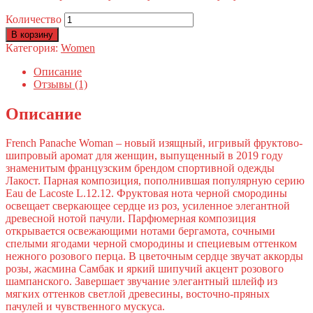
Количество
В корзину
Категория:
Women
Описание
Отзывы (1)
Описание
French Panache Woman – новый изящный, игривый фруктово-
шипровый аромат для женщин, выпущенный в 2019 году
знаменитым французским брендом спортивной одежды
Лакост. Парная композиция, пополнившая популярную серию
Eau de Lacoste L.12.12. Фруктовая нота черной смородины
освещает сверкающее сердце из роз, усиленное элегантной
древесной нотой пачули. Парфюмерная композиция
открывается освежающими нотами бергамота, сочными
спелыми ягодами черной смородины и специевым оттенком
нежного розового перца. В цветочным сердце звучат аккорды
розы, жасмина Самбак и яркий шипучий акцент розового
шампанского. Завершает звучание элегантный шлейф из
мягких оттенков светлой древесины, восточно-пряных
пачулей и чувственного мускуса.