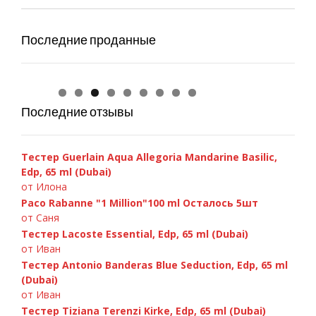
Последние проданные
GIORGIO ARMANI — Si 100ml
Chanel «Bleu de Chanel», 100 ml
Versace «Bright Crystal» 90ml
Armand Basi «In Red» 100ml
Paco Rabanne Invictus 100ml
D&G 3 LImperatrice, 100ml
C.Dior «Fahrenheit» 100ml
A.Banderas «Blue Seduction» 100ml
Chanel Chance Eau Fraiche 100ml
GIORGIO ARMANI — Si 100ml
Chanel «Bleu de Chanel», 100 ml
Последние отзывы
Тестер Guerlain Aqua Allegoria Mandarine Basilic,
Edp, 65 ml (Dubai)
от Илона
Paco Rabanne "1 Million"100 ml Осталось 5шт
от Саня
Тестер Lacoste Essential, Edp, 65 ml (Dubai)
от Иван
Тестер Antonio Banderas Blue Seduction, Edp, 65 ml
(Dubai)
от Иван
Тестер Tiziana Terenzi Kirke, Edp, 65 ml (Dubai)