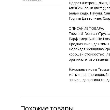
Цедрат (цитрон), Дыня,
Апельсиновый цвет (фл
Белый кедр, Пачули, Са
Группы Цветочные, Сла
ОПИСАНИЕ ТОВАРА:
Trussardi Donna («Трус
Парфюмер: Nathalie Lor
Предназначен для зимы 
Подойдет женщинам сре
хорошей стойкостью, л
оригинал этого замечат
Начальные ноты Trussar
жасмин, апельсиновый ц
ваниль, древесина санда
Похожие товары