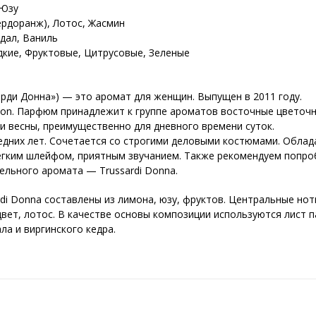
 Юзу
ердоранж), Лотос, Жасмин
ндал, Ваниль
дкие, Фруктовые, Цитрусовые, Зеленые
сарди Донна») — это аромат для женщин. Выпущен в 2011 году.
son. Парфюм принадлежит к группе ароматов восточные цветочн
и весны, преимущественно для дневного времени суток.
дних лет. Сочетается со строгими деловыми костюмами. Облад
егким шлейфом, приятным звучанием. Также рекомендуем попр
ельного аромата — Trussardi Donna.
di Donna составлены из лимона, юзу, фруктов. Центральные нот
вет, лотос. В качестве основы композиции используются лист п
ла и виргинского кедра.