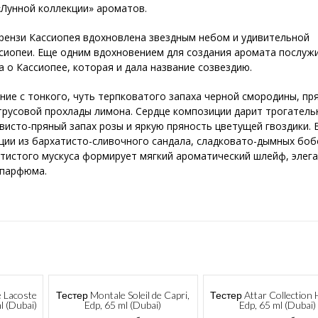
 «Лунной коллекции» ароматов.
рензи Кассиопея вдохновлена звездным небом и удивительной
ссиопеи. Еще одним вдохновением для создания аромата послуж
а о Кассиопее, которая и дала название созвездию.
ие с тонкого, чуть терпковатого запаха черной смородины, пр
трусовой прохлады лимона. Сердце композиции дарит трогател
исто-пряный запах розы и яркую пряность цветущей гвоздики. 
ции из бархатисто-сливочного сандала, сладковато-дымных боб
атистого мускуса формирует мягкий ароматический шлейф, элег
 парфюма.
 Lacoste
Тестер Montale Soleil de Capri,
Тестер Attar Collection 
l (Dubai)
Edp, 65 ml (Dubai)
Edp, 65 ml (Dubai)