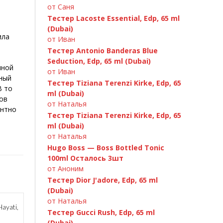
от Саня
Тестер Lacoste Essential, Edp, 65 ml
(Dubai)
ила
от Иван
Тестер Antonio Banderas Blue
Seduction, Edp, 65 ml (Dubai)
яной
от Иван
ьный
Тестер Tiziana Terenzi Kirke, Edp, 65
В то
ml (Dubai)
ов
от Наталья
антно
Тестер Tiziana Terenzi Kirke, Edp, 65
ml (Dubai)
от Наталья
Hugo Boss — Boss Bottled Tonic
100ml Осталось 3шт
от Аноним
Тестер Dior J'adore, Edp, 65 ml
(Dubai)
от Наталья
Hayati,
Тестер Gucci Rush, Edp, 65 ml
(Dubai)