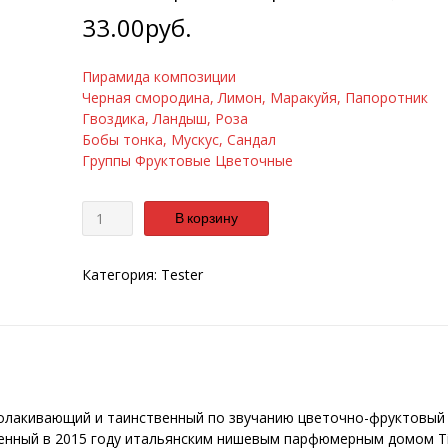
33.00
руб.
Пирамида композиции
Черная смородина, Лимон, Маракуйя, Папоротник
Гвоздика, Ландыш, Роза
Бобы тонка, Мускус, Сандал
Группы Фруктовые Цветочные
Количество
В корзину
Категория:
Tester
бволакивающий и таинственный по звучанию цветочно-фруктовый
енный в 2015 году итальянским нишевым парфюмерным домом Ti