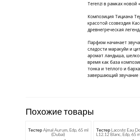
Terenzi в рамках новой
Композиция Тициана Те
красотой созвездия Ка
древнегреческая легенд
Парфюм начинает звучан
сладости маракуйи и ци
аромат ландыша, шелков
время как база компози
тонка и теплого и барх
завершающий звучание
Похожие товары
Тестер Ajmal Aurum, Edp, 65 ml
Тестер Lacoste Eau De
(Dubai)
L12.12 Blanc, Edp, 65 m