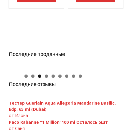
Последние проданные
D&G 3 LImperatrice, 100ml
Chanel «Bleu de Chanel», 100 ml
Versace «Bright Crystal» 90ml
Chanel Chance Eau Fraiche 100ml
A.Banderas «Blue Seduction» 100ml
GIORGIO ARMANI — Si 100ml
C.Dior «Fahrenheit» 100ml
Armand Basi «In Red» 100ml
Paco Rabanne Invictus 100ml
D&G 3 LImperatrice, 100ml
Chanel «Bleu de Chanel», 100 ml
Последние отзывы
Тестер Guerlain Aqua Allegoria Mandarine Basilic,
Edp, 65 ml (Dubai)
от Илона
Paco Rabanne "1 Million"100 ml Осталось 5шт
от Саня