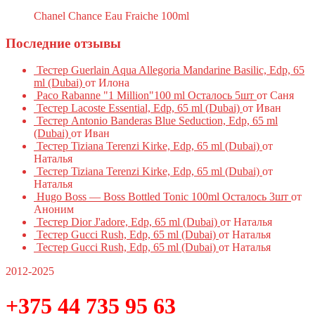
Chanel Chance Eau Fraiche 100ml
Последние отзывы
Тестер Guerlain Aqua Allegoria Mandarine Basilic, Edp, 65
ml (Dubai)
от Илона
Paco Rabanne "1 Million"100 ml Осталось 5шт
от Саня
Тестер Lacoste Essential, Edp, 65 ml (Dubai)
от Иван
Тестер Antonio Banderas Blue Seduction, Edp, 65 ml
(Dubai)
от Иван
Тестер Tiziana Terenzi Kirke, Edp, 65 ml (Dubai)
от
Наталья
Тестер Tiziana Terenzi Kirke, Edp, 65 ml (Dubai)
от
Наталья
Hugo Boss — Boss Bottled Tonic 100ml Осталось 3шт
от
Аноним
Тестер Dior J'adore, Edp, 65 ml (Dubai)
от Наталья
Тестер Gucci Rush, Edp, 65 ml (Dubai)
от Наталья
Тестер Gucci Rush, Edp, 65 ml (Dubai)
от Наталья
2012-2025
+375 44 735 95 63