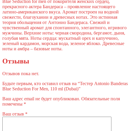
Blue Seduction for men от покорителя женских сердец,
прекрасного актера Бандераса – проявление настоящего
латино-американского вкуса. Аромат построен на водной
свежести, благоухании и древесных нотах. Это истинная
теория обольщения от Антонио Бандераса. Свежий и
чувственный аромат для спонтанного, элегантного, игривого
мужчины. Верхние ноты: черная смородина, бергамот, дыня,
голубая мята. Ноты сердца: мускатный орех и капуччино,
зеленый кардамон, морская вода, зеленое яблоко. Древесные
ноты и амбра – базовые ноты.
Отзывы
Отзывов пока нет.
Будьте первым, кто оставил отзыв на “Тестер Antonio Banderas
Blue Seduction For Men, 110 ml (Dubai)”
Ваш адрес email не будет опубликован.
Обязательные поля
помечены
*
Ваш отзыв
*