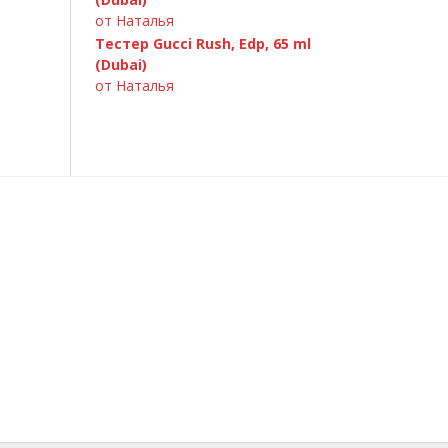
от Наталья
Тестер Gucci Rush, Edp, 65 ml
(Dubai)
от Наталья
Armand Basi «In Red» 100ml
A.Banderas «Blue Seduction» 100ml
GIORGIO ARMANI — Si 100ml
Chanel «Bleu de Chanel», 100 ml