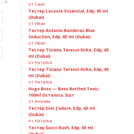
от Саня
Тестер Lacoste Essential, Edp, 65 ml
Chanel Chance Eau Fraiche 100ml
(Dubai)
от Иван
Тестер Antonio Banderas Blue
Seduction, Edp, 65 ml (Dubai)
от Иван
Тестер Tiziana Terenzi Kirke, Edp, 65
ml (Dubai)
от Наталья
Тестер Tiziana Terenzi Kirke, Edp, 65
ml (Dubai)
от Наталья
Hugo Boss — Boss Bottled Tonic
100ml Осталось 3шт
C.Dior «Fahrenheit» 100ml
Paco Rabanne Invictus 100ml
от Аноним
Тестер Dior J'adore, Edp, 65 ml
(Dubai)
от Наталья
Тестер Gucci Rush, Edp, 65 ml
(Dubai)