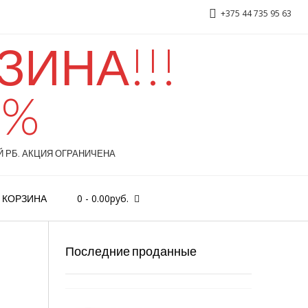
+375 44 735 95 63
ИНА!!!
Chanel «Bleu de Chanel», 100 ml
0%
 РБ. АКЦИЯ ОГРАНИЧЕНА
0
-
0.00
руб.
КОРЗИНА
Последние проданные
D&G 3 LImperatrice, 100ml