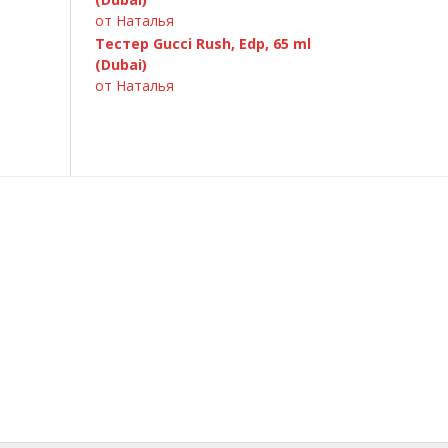
от Наталья
Тестер Gucci Rush, Edp, 65 ml
(Dubai)
от Наталья
Paco Rabanne Invictus 100ml
Chanel Chance Eau Fraiche 100ml
Armand Basi «In Red» 100ml