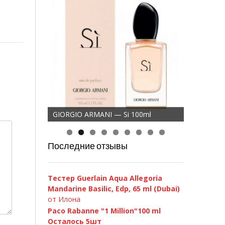
GIORGIO ARMANI — Si 100ml
Последние отзывы
D&G 3 LImperatrice, 100ml
Тестер Guerlain Aqua Allegoria
Mandarine Basilic, Edp, 65 ml (Dubai)
от Илона
Paco Rabanne "1 Million"100 ml
Осталось 5шт