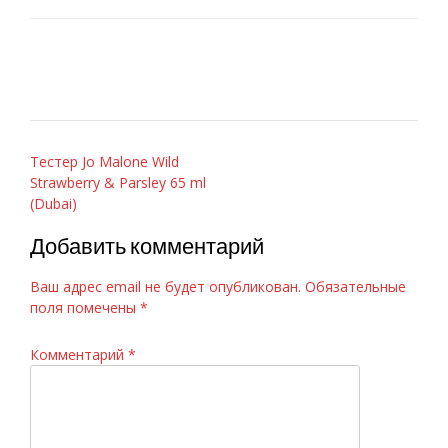
Paco Rabanne Invictus 100ml
Навигация
Тестер Jo Malone Wild
Strawberry & Parsley 65 ml
по
(Dubai)
записям
Добавить комментарий
Ваш адрес email не будет опубликован.
Обязательные
поля помечены
*
Комментарий
*
Chanel «Bleu de Chanel», 100 ml