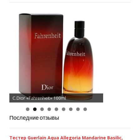
A.Banderas «Blue Seduction» 100ml
D&G 3 LImperatrice, 100ml
C.Dior «Fahrenheit» 100ml
Последние отзывы
Тестер Guerlain Aqua Allegoria Mandarine Basilic,