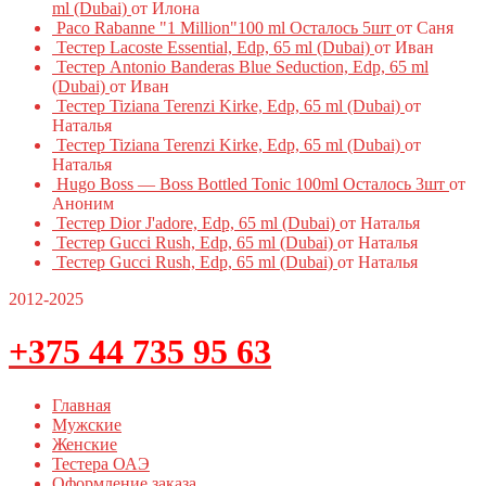
ml (Dubai)
от Илона
Paco Rabanne "1 Million"100 ml Осталось 5шт
от Саня
Тестер Lacoste Essential, Edp, 65 ml (Dubai)
от Иван
Тестер Antonio Banderas Blue Seduction, Edp, 65 ml
(Dubai)
от Иван
Тестер Tiziana Terenzi Kirke, Edp, 65 ml (Dubai)
от
Наталья
Тестер Tiziana Terenzi Kirke, Edp, 65 ml (Dubai)
от
Наталья
Hugo Boss — Boss Bottled Tonic 100ml Осталось 3шт
от
Аноним
Тестер Dior J'adore, Edp, 65 ml (Dubai)
от Наталья
Тестер Gucci Rush, Edp, 65 ml (Dubai)
от Наталья
Тестер Gucci Rush, Edp, 65 ml (Dubai)
от Наталья
2012-2025
+375 44 735 95 63
Главная
Мужские
Женские
Тестера ОАЭ
Оформление заказа