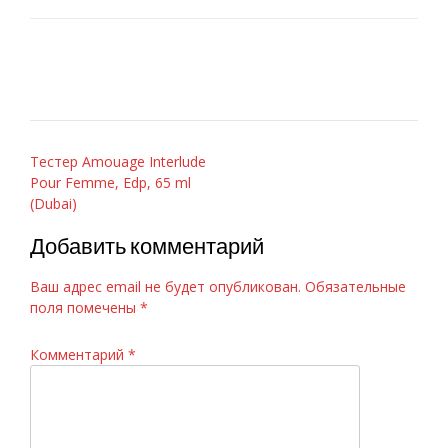
Chanel Chance Eau Fraiche 100ml
Навигация
Тестер Amouage Interlude
Pour Femme, Edp, 65 ml
по
(Dubai)
записям
Добавить комментарий
Ваш адрес email не будет опубликован.
Обязательные
поля помечены
*
Комментарий
*
Armand Basi «In Red» 100ml