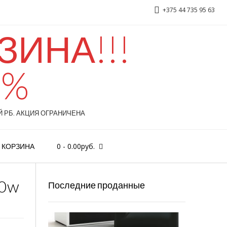
+375 44 735 95 63
ИНА!!!
GIORGIO ARMANI — Si 100ml
0%
 РБ. АКЦИЯ ОГРАНИЧЕНА
0
-
0.00
руб.
КОРЗИНА
00w
Последние проданные
Chanel «Bleu de Chanel», 100 ml