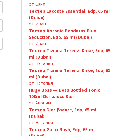
от Саня
Тестер Lacoste Essential, Edp, 65 ml
C.Dior «Fahrenheit» 100ml
(Dubai)
от Иван
Тестер Antonio Banderas Blue
Seduction, Edp, 65 ml (Dubai)
от Иван
Тестер Tiziana Terenzi Kirke, Edp, 65
ml (Dubai)
от Наталья
Тестер Tiziana Terenzi Kirke, Edp, 65
ml (Dubai)
от Наталья
Hugo Boss — Boss Bottled Tonic
100ml Осталось 3шт
Versace «Bright Crystal» 90ml
A.Banderas «Blue Seduction» 100ml
D&G 3 LImperatrice, 100ml
Paco Rabanne Invictus 100ml
от Аноним
Тестер Dior J'adore, Edp, 65 ml
(Dubai)
от Наталья
Тестер Gucci Rush, Edp, 65 ml
(Dubai)