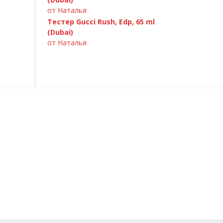
от Наталья
Тестер Gucci Rush, Edp, 65 ml
(Dubai)
от Наталья
D&G 3 LImperatrice, 100ml
GIORGIO ARMANI — Si 100ml
Chanel «Bleu de Chanel», 100 ml
Paco Rabanne Invictus 100ml