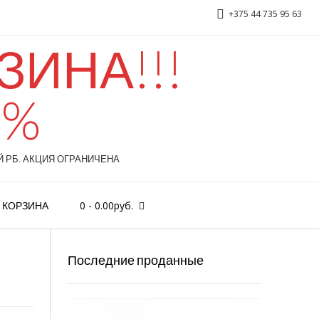
+375 44 735 95 63
ИНА!!!
Paco Rabanne Invictus 100ml
Armand Basi «In Red» 100ml
0%
 РБ. АКЦИЯ ОГРАНИЧЕНА
0
-
0.00
руб.
КОРЗИНА
Последние проданные
Versace «Bright Crystal» 90ml