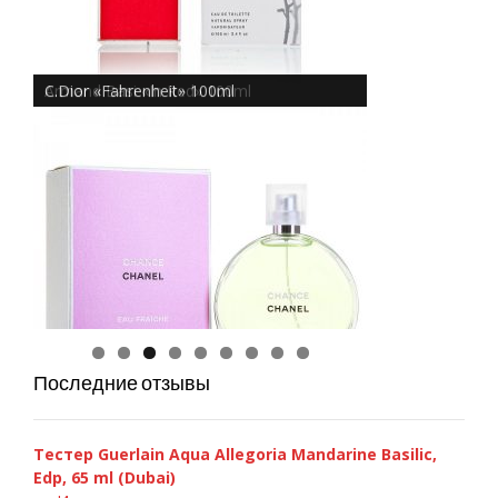
Armand Basi «In Red» 100ml
C.Dior «Fahrenheit» 100ml
Chanel Chance Eau Fraiche 100ml
Последние отзывы
Тестер Guerlain Aqua Allegoria Mandarine Basilic,
Edp, 65 ml (Dubai)