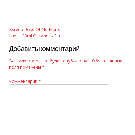
Навигация
Byredo Rose Of No Man’s
Land 100ml Осталось 2шт
по
записям
Добавить комментарий
Ваш адрес email не будет опубликован.
Обязательные
поля помечены
*
Комментарий
*
D&G 3 LImperatrice, 100ml