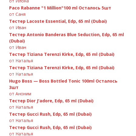
от Илона
Paco Rabanne "1 Million"100 ml Осталось 5шт
от Саня
Тестер Lacoste Essential, Edp, 65 ml (Dubai)
от Иван
Тестер Antonio Banderas Blue Seduction, Edp, 65 ml
(Dubai)
A.Banderas «Blue Seduction» 100ml
GIORGIO ARMANI — Si 100ml
Chanel «Bleu de Chanel», 100 ml
Paco Rabanne Invictus 100ml
от Иван
Тестер Tiziana Terenzi Kirke, Edp, 65 ml (Dubai)
от Наталья
Тестер Tiziana Terenzi Kirke, Edp, 65 ml (Dubai)
от Наталья
Hugo Boss — Boss Bottled Tonic 100ml Осталось
3шт
от Аноним
Тестер Dior J'adore, Edp, 65 ml (Dubai)
от Наталья
Тестер Gucci Rush, Edp, 65 ml (Dubai)
от Наталья
Тестер Gucci Rush, Edp, 65 ml (Dubai)
от Наталья