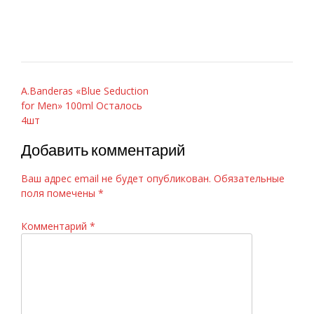
Навигация
A.Banderas «Blue Seduction
for Men» 100ml Осталось
по
4шт
записям
Добавить комментарий
Ваш адрес email не будет опубликован.
Обязательные
поля помечены
*
Комментарий
*
Paco Rabanne Invictus 100ml