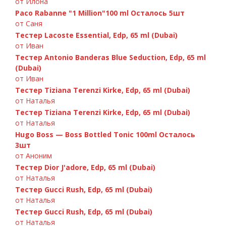
от Илона
Paco Rabanne "1 Million"100 ml Осталось 5шт
от Саня
Тестер Lacoste Essential, Edp, 65 ml (Dubai)
от Иван
Тестер Antonio Banderas Blue Seduction, Edp, 65 ml
Chanel Chance Eau Fraiche 100ml
A.Banderas «Blue Seduction» 100ml
Paco Rabanne Invictus 100ml
D&G 3 LImperatrice, 100ml
(Dubai)
от Иван
Тестер Tiziana Terenzi Kirke, Edp, 65 ml (Dubai)
от Наталья
Тестер Tiziana Terenzi Kirke, Edp, 65 ml (Dubai)
от Наталья
Hugo Boss — Boss Bottled Tonic 100ml Осталось
3шт
от Аноним
Тестер Dior J'adore, Edp, 65 ml (Dubai)
от Наталья
Тестер Gucci Rush, Edp, 65 ml (Dubai)
от Наталья
Тестер Gucci Rush, Edp, 65 ml (Dubai)
Armand Basi «In Red» 100ml
от Наталья