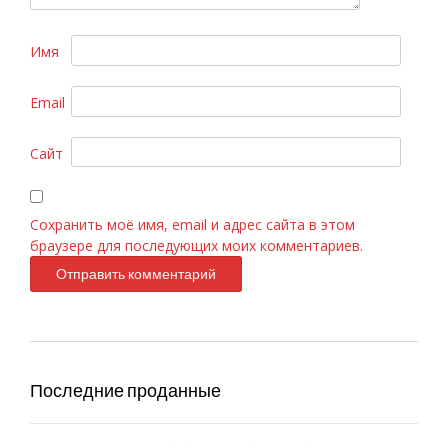
Имя
Email
C.Dior «Fahrenheit» 100ml
Сайт
Сохранить моё имя, email и адрес сайта в этом
браузере для последующих моих комментариев.
Последние проданные
Chanel «Bleu de Chanel», 100 ml
Versace «Bright Crystal» 90ml