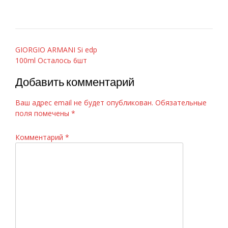
Навигация
GIORGIO ARMANI Si edp
100ml Осталось 6шт
по
записям
Добавить комментарий
Ваш адрес email не будет опубликован.
Обязательные
поля помечены
*
Комментарий
*
Armand Basi «In Red» 100ml