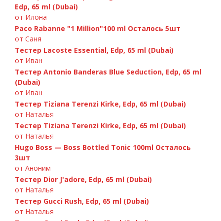
Edp, 65 ml (Dubai)
от Илона
Paco Rabanne "1 Million"100 ml Осталось 5шт
от Саня
Тестер Lacoste Essential, Edp, 65 ml (Dubai)
от Иван
Тестер Antonio Banderas Blue Seduction, Edp, 65 ml
(Dubai)
C.Dior «Fahrenheit» 100ml
Versace «Bright Crystal» 90ml
Chanel Chance Eau Fraiche 100ml
Paco Rabanne Invictus 100ml
от Иван
Тестер Tiziana Terenzi Kirke, Edp, 65 ml (Dubai)
от Наталья
Тестер Tiziana Terenzi Kirke, Edp, 65 ml (Dubai)
от Наталья
Hugo Boss — Boss Bottled Tonic 100ml Осталось
3шт
от Аноним
Тестер Dior J'adore, Edp, 65 ml (Dubai)
от Наталья
Тестер Gucci Rush, Edp, 65 ml (Dubai)
от Наталья