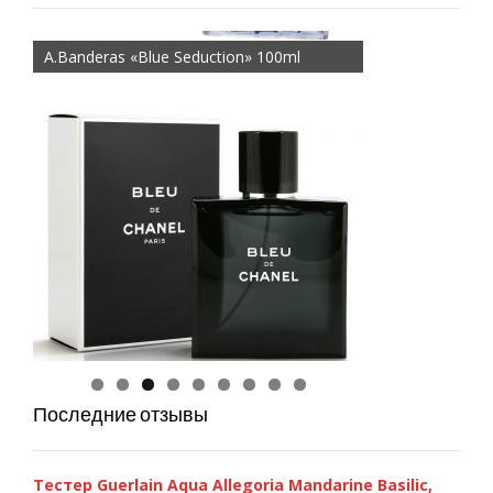
A.Banderas «Blue Seduction» 100ml
Chanel «Bleu de Chanel», 100 ml
GIORGIO ARMANI — Si 100ml
Последние отзывы
Тестер Guerlain Aqua Allegoria Mandarine Basilic,