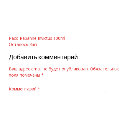
Paco Rabanne Invictus 100ml
Навигация
Paco Rabanne Invictus 100ml
Осталось 3шт
по
записям
Добавить комментарий
Ваш адрес email не будет опубликован.
Обязательные
поля помечены
*
Комментарий
*
D&G 3 LImperatrice, 100ml