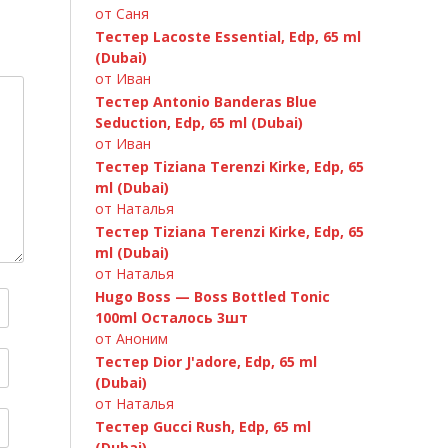
от Саня
Тестер Lacoste Essential, Edp, 65 ml
C.Dior «Fahrenheit» 100ml
(Dubai)
от Иван
Тестер Antonio Banderas Blue
Seduction, Edp, 65 ml (Dubai)
от Иван
Тестер Tiziana Terenzi Kirke, Edp, 65
ml (Dubai)
от Наталья
Тестер Tiziana Terenzi Kirke, Edp, 65
ml (Dubai)
от Наталья
Hugo Boss — Boss Bottled Tonic
100ml Осталось 3шт
Paco Rabanne Invictus 100ml
A.Banderas «Blue Seduction» 100ml
Versace «Bright Crystal» 90ml
GIORGIO ARMANI — Si 100ml
от Аноним
Тестер Dior J'adore, Edp, 65 ml
(Dubai)
от Наталья
Тестер Gucci Rush, Edp, 65 ml
(Dubai)