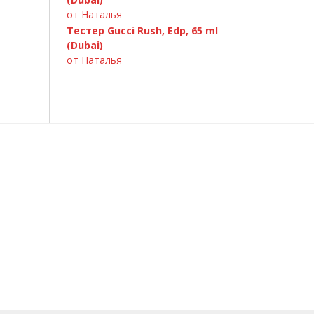
от Наталья
Тестер Gucci Rush, Edp, 65 ml
(Dubai)
от Наталья
Armand Basi «In Red» 100ml