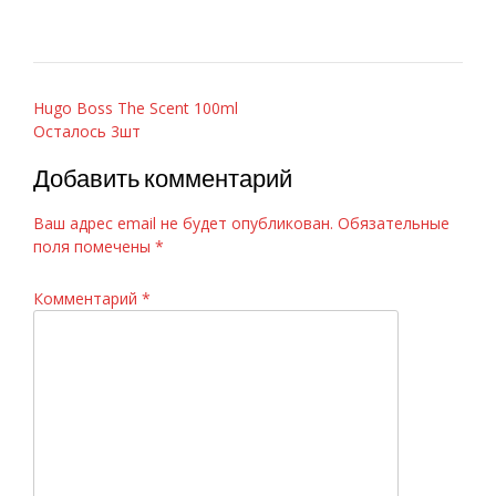
Навигация
Hugo Boss The Scent 100ml
Осталось 3шт
по
записям
Добавить комментарий
Ваш адрес email не будет опубликован.
Обязательные
поля помечены
*
Комментарий
*
Chanel «Bleu de Chanel», 100 ml