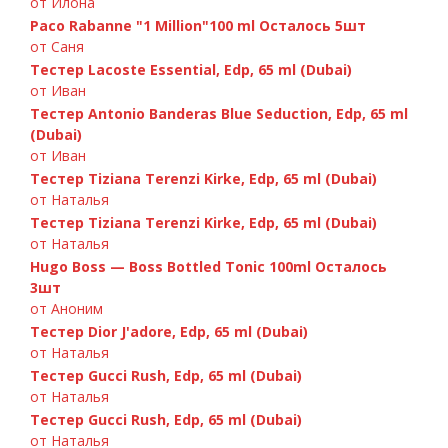
от Илона
Paco Rabanne "1 Million"100 ml Осталось 5шт
от Саня
Тестер Lacoste Essential, Edp, 65 ml (Dubai)
от Иван
Тестер Antonio Banderas Blue Seduction, Edp, 65 ml
GIORGIO ARMANI — Si 100ml
Paco Rabanne Invictus 100ml
A.Banderas «Blue Seduction» 100ml
Chanel Chance Eau Fraiche 100ml
Versace «Bright Crystal» 90ml
Chanel «Bleu de Chanel», 100 ml
(Dubai)
от Иван
Тестер Tiziana Terenzi Kirke, Edp, 65 ml (Dubai)
от Наталья
Тестер Tiziana Terenzi Kirke, Edp, 65 ml (Dubai)
от Наталья
Hugo Boss — Boss Bottled Tonic 100ml Осталось
3шт
от Аноним
Тестер Dior J'adore, Edp, 65 ml (Dubai)
от Наталья
Тестер Gucci Rush, Edp, 65 ml (Dubai)
от Наталья
Тестер Gucci Rush, Edp, 65 ml (Dubai)
D&G 3 LImperatrice, 100ml
от Наталья