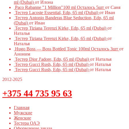
ml (Dubai)
от Илона
Paco Rabanne "1 Million"100 ml Осталось 5шт
от Саня
Тестер Lacoste Essential, Edp, 65 ml (Dubai)
от Иван
Тестер Antonio Banderas Blue Seduction, Edp, 65 ml
(Dubai)
от Иван
Тестер Tiziana Terenzi Kirke, Edp, 65 ml (Dubai)
от
Наталья
Тестер Tiziana Terenzi Kirke, Edp, 65 ml (Dubai)
от
Наталья
Hugo Boss — Boss Bottled Tonic 100ml Осталось 3шт
от
Аноним
Тестер Dior J'adore, Edp, 65 ml (Dubai)
от Наталья
Тестер Gucci Rush, Edp, 65 ml (Dubai)
от Наталья
Тестер Gucci Rush, Edp, 65 ml (Dubai)
от Наталья
2012-2025
+375 44 735 95 63
Главная
Мужские
Женские
Тестера ОАЭ
Оформление заказа