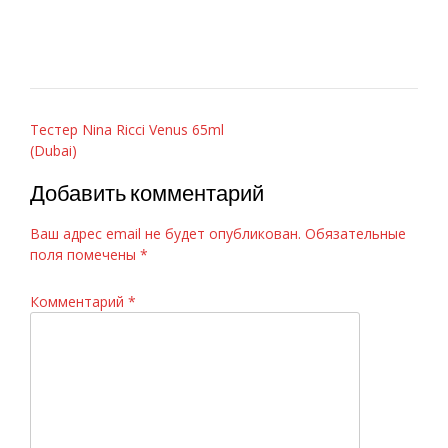
Навигация
Тестер Nina Ricci Venus 65ml
(Dubai)
по
записям
Добавить комментарий
Ваш адрес email не будет опубликован.
Обязательные
поля помечены
*
Комментарий
*
Chanel «Bleu de Chanel», 100 ml