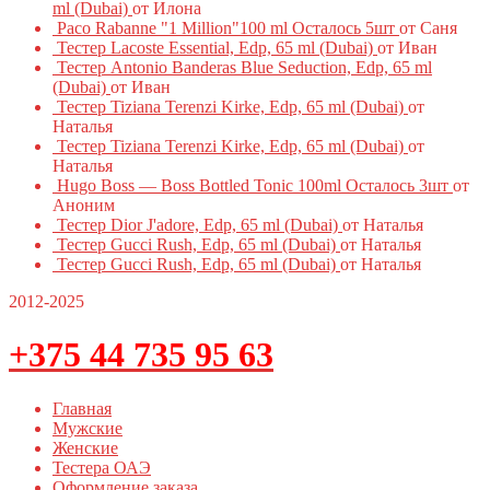
ml (Dubai)
от Илона
Paco Rabanne "1 Million"100 ml Осталось 5шт
от Саня
Тестер Lacoste Essential, Edp, 65 ml (Dubai)
от Иван
Тестер Antonio Banderas Blue Seduction, Edp, 65 ml
(Dubai)
от Иван
Тестер Tiziana Terenzi Kirke, Edp, 65 ml (Dubai)
от
Наталья
Тестер Tiziana Terenzi Kirke, Edp, 65 ml (Dubai)
от
Наталья
Hugo Boss — Boss Bottled Tonic 100ml Осталось 3шт
от
Аноним
Тестер Dior J'adore, Edp, 65 ml (Dubai)
от Наталья
Тестер Gucci Rush, Edp, 65 ml (Dubai)
от Наталья
Тестер Gucci Rush, Edp, 65 ml (Dubai)
от Наталья
2012-2025
+375 44 735 95 63
Главная
Мужские
Женские
Тестера ОАЭ
Оформление заказа