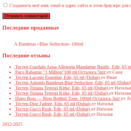
Сохранить моё имя, email и адрес сайта в этом браузере д
Последние проданные
A.Banderas «Blue Seduction» 100ml
Последние отзывы
Тестер Guerlain Aqua Allegoria Mandarine Basilic, Edp, 65 m
Paco Rabanne "1 Million"100 ml Осталось 5шт
от Саня
Тестер Lacoste Essential, Edp, 65 ml (Dubai)
от Иван
Тестер Antonio Banderas Blue Seduction, Edp, 65 ml (Dubai)
Тестер Tiziana Terenzi Kirke, Edp, 65 ml (Dubai)
от Наталья
Тестер Tiziana Terenzi Kirke, Edp, 65 ml (Dubai)
от Наталья
Hugo Boss — Boss Bottled Tonic 100ml Осталось 3шт
от А
Тестер Dior J'adore, Edp, 65 ml (Dubai)
от Наталья
Тестер Gucci Rush, Edp, 65 ml (Dubai)
от Наталья
Тестер Gucci Rush, Edp, 65 ml (Dubai)
от Наталья
2012-2025