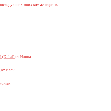
ля последующих моих комментариев.
l (Dubai)
от Илона
от Иван
ноним