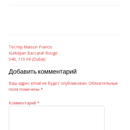
Навигация
Тестер Maison Francis
Kurkdjian Baccarat Rouge
по
540, 110 ml (Dubai)
записям
Добавить комментарий
Ваш адрес email не будет опубликован.
Обязательные
поля помечены
*
Комментарий
*
GIORGIO ARMANI — Si 100ml