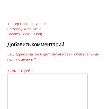
Навигация
Тестер Haute Fragrance
Company Wrap Me in
по
Dreams, 65ml (Dubai)
записям
Добавить комментарий
Ваш адрес email не будет опубликован.
Обязательные
поля помечены
*
Комментарий
*
Versace «Bright Crystal» 90ml