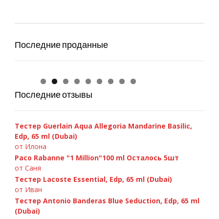
Последние проданные
Paco Rabanne Invictus 100ml
GIORGIO ARMANI — Si 100ml
Chanel «Bleu de Chanel», 100 ml
Armand Basi «In Red» 100ml
A.Banderas «Blue Seduction» 100ml
Versace «Bright Crystal» 90ml
Chanel Chance Eau Fraiche 100ml
C.Dior «Fahrenheit» 100ml
D&G 3 LImperatrice, 100ml
Paco Rabanne Invictus 100ml
GIORGIO ARMANI — Si 100ml
Последние отзывы
Тестер Guerlain Aqua Allegoria Mandarine Basilic,
Edp, 65 ml (Dubai)
от Илона
Paco Rabanne "1 Million"100 ml Осталось 5шт
от Саня
Тестер Lacoste Essential, Edp, 65 ml (Dubai)
от Иван
Тестер Antonio Banderas Blue Seduction, Edp, 65 ml
(Dubai)