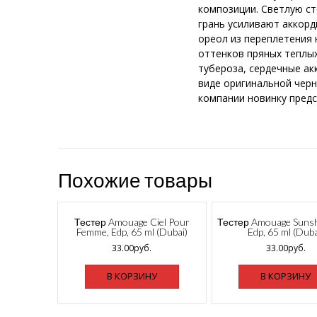
композиции. Светлую с
грань усиливают аккор
ореол из переплетения 
оттенков пряных теплы
тубероза, сердечные ак
виде оригинальной черн
компании новинку предс
Похожие товары
Тестер Amouage Ciel Pour
Тестер Amouage Suns
Femme, Edp, 65 ml (Dubai)
Edp, 65 ml (Duba
33.00
руб.
33.00
руб.
В КОРЗИНУ
В КОРЗИНУ