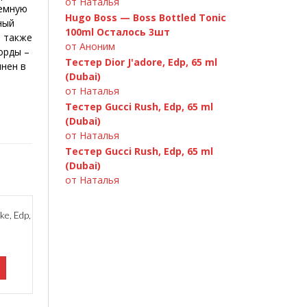
от Наталья
темную
Hugo Boss — Boss Bottled Tonic
ный
100ml Осталось 3шт
а также
от Аноним
орды –
Тестер Dior J'adore, Edp, 65 ml
лнен в
(Dubai)
й
от Наталья
Тестер Gucci Rush, Edp, 65 ml
(Dubai)
от Наталья
Тестер Gucci Rush, Edp, 65 ml
(Dubai)
от Наталья
ke, Edp,