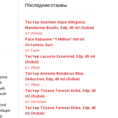
Последние отзывы
Тестер Guerlain Aqua Allegoria
Mandarine Basilic, Edp, 65 ml (Dubai)
от Илона
Paco Rabanne "1 Million"100 ml
Осталось 5шт
от Саня
Тестер Lacoste Essential, Edp, 65 ml
Paco Rabanne Invictus 100ml
Chanel «Bleu de Chanel», 100 ml
Chanel Chance Eau Fraiche 100ml
GIORGIO ARMANI — Si 100ml
Armand Basi «In Red» 100ml
A.Banderas «Blue Seduction» 100ml
C.Dior «Fahrenheit» 100ml
D&G 3 LImperatrice, 100ml
(Dubai)
от Иван
Тестер Antonio Banderas Blue
уппе
Seduction, Edp, 65 ml (Dubai)
й
от Иван
ый,
Тестер Tiziana Terenzi Kirke, Edp, 65
зой
ml (Dubai)
от Наталья
ood
Тестер Tiziana Terenzi Kirke, Edp, 65
янящих
ml (Dubai)
ер