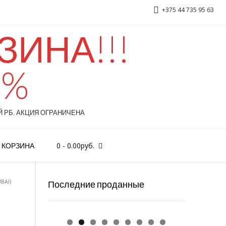
+375 44 735 95 63
ИНА!!!
0%
 РБ. АКЦИЯ ОГРАНИЧЕНА
0
-
0.00
руб.
КОРЗИНА
BAI)
Последние проданные
C.Dior «Fahrenheit» 100ml
D&G 3 LImperatrice, 100ml
Versace «Bright Crystal» 90ml