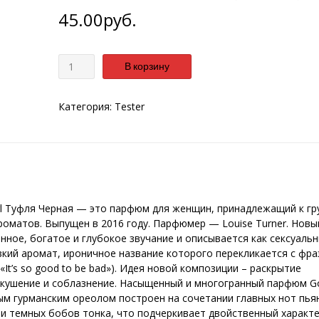
45.00
руб.
Количество
В корзину
Категория:
Tester
Girl Туфля Черная — это парфюм для женщин, принадлежащий к гр
оматов. Выпущен в 2016 году. Парфюмер — Louise Turner. Новы
ное, богатое и глубокое звучание и описывается как сексуальн
кий аромат, ироничное название которого перекликается с фра
It’s so good to be bad»). Идея новой композиции – раскрытие
скушение и соблазнение. Насыщенный и многогранный парфюм G
ным гурманским ореолом построен на сочетании главных нот пь
и темных бобов тонка, что подчеркивает двойственный характ